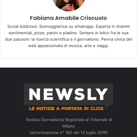
Fabiana Amabile Criscuolo
Social Addicted. Sceneggiatrice su whatsapp. Esperta in drammi
sentimentali, pizze, panini e piadine. Sempre in bilico fra le sue
due passioni: la ricerca scientifica e il giornalismo. Penna cinica del
web appassionata di musica, arte e viaggi.
Testata Giornalistica Registrata al Tribunale di
Milano
(autorizzazione n° 182 del 13 luglio 2016)