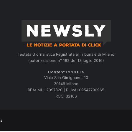
Testata Giornalistica Registrata al Tribunale di Milano
(autorizzazione n° 182 del 13 luglio 2016)
Content Lab s.r.l.s.
Viale San Gimignano, 10
20146 Milano
REA: MI – 2097820 | P. IVA: 09547790965
ROC: 32186
ls