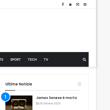
Facebook
Log
Articolo
Sidebar
In
Cerca
TE
SPORT
TECH
TV
...
Ultime Notizie
James Senese è morto
29 Ottobre 2025