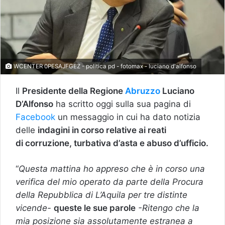
WCENTER 0PESAJFGEZ - politica pd - fotomax - luciano d'alfonso
Il
Presidente della Regione
Abruzzo
Luciano
D’Alfonso
ha scritto oggi sulla sua pagina di
Facebook
un messaggio in cui ha dato notizia
delle
indagini in corso relative ai reati
di corruzione, turbativa d’asta e abuso d’ufficio.
“
Questa mattina ho appreso che è in corso una
verifica del mio operato da parte della Procura
della Repubblica di L’Aquila per tre distinte
vicende-
queste le sue parole
-Ritengo che la
mia posizione sia assolutamente estranea a