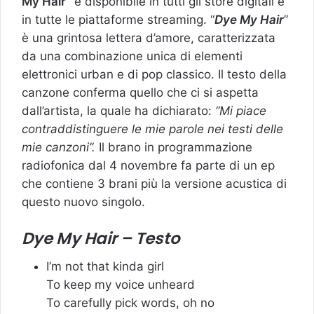
My Hair”
è disponibile in tutti gli store digitali e
in tutte le piattaforme streaming. “
Dye My Hair
”
è una grintosa lettera d’amore, caratterizzata
da una combinazione unica di elementi
elettronici urban e di pop classico. Il testo della
canzone conferma quello che ci si aspetta
dall’artista, la quale ha dichiarato:
“Mi piace
contraddistinguere le mie parole nei testi delle
mie canzoni”.
Il brano in programmazione
radiofonica dal 4 novembre fa parte di un ep
che contiene 3 brani più la versione acustica di
questo nuovo singolo.
Dye My Hair – Testo
I’m not that kinda girl
To keep my voice unheard
To carefully pick words, oh no