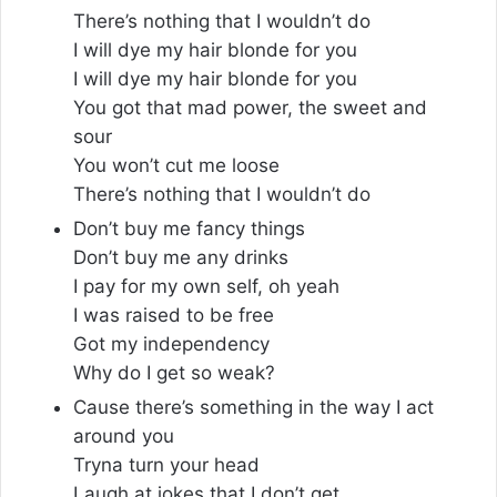
There’s nothing that I wouldn’t do
I will dye my hair blonde for you
I will dye my hair blonde for you
You got that mad power, the sweet and
sour
You won’t cut me loose
There’s nothing that I wouldn’t do
Don’t buy me fancy things
Don’t buy me any drinks
I pay for my own self, oh yeah
I was raised to be free
Got my independency
Why do I get so weak?
Cause there’s something in the way I act
around you
Tryna turn your head
Laugh at jokes that I don’t get