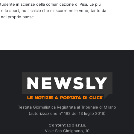
Studente in scienze della comunicazione di Pisa. Le più
 e lo sport, ho il calcio che mi scorre nelle vene, tanto da
 nel proprio paese.
Testata Giornalistica Registrata al Tribunale di Milano
(autorizzazione n° 182 del 13 luglio 2016)
Content Lab s.r.l.s.
Viale San Gimignano, 10