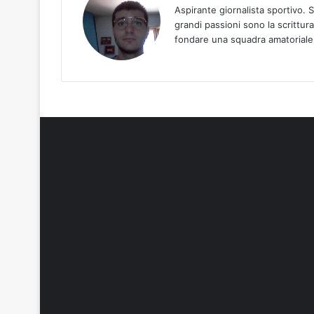
Aspirante giornalista sportivo. 
grandi passioni sono la scrittura
fondare una squadra amatoriale