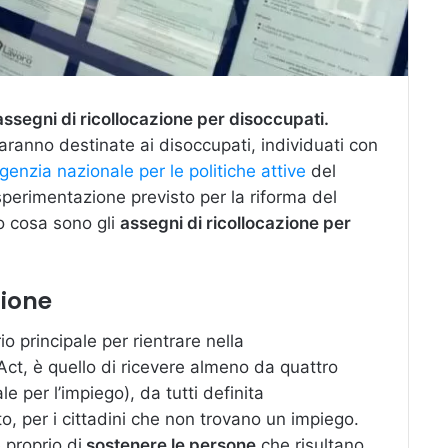
ssegni di ricollocazione per disoccupati.
saranno destinate ai disoccupati, individuati con
genzia nazionale per le politiche attive
del
sperimentazione previsto per la riforma del
o cosa sono gli
assegni di ricollocazione per
zione
rio principale per rientrare nella
ct, è quello di ricevere almeno da quattro
 per l’impiego), da tutti definita
, per i cittadini che non trovano un impiego.
 proprio di
sostenere le persone
che risultano