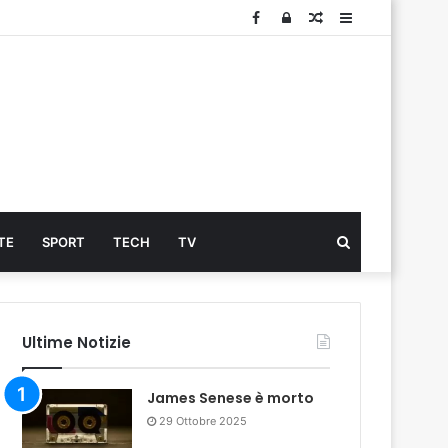
Facebook
Log
Articolo
Sidebar
In
Cerca
TE
SPORT
TECH
TV
...
Ultime Notizie
James Senese è morto
29 Ottobre 2025