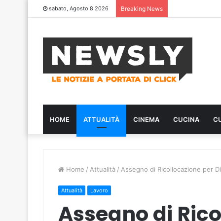
sabato, Agosto 8 2026
Breaking News
HOME
ATTUALITÀ
CINEMA
CUCINA
C
Home
/
Attualità
/
Assegno di Ricollocazione per 
Attualità
Lavoro
Assegno di Rico