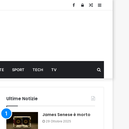
Facebook
Log
Articolo
Sidebar
In
Cerca
TE
SPORT
TECH
TV
...
Ultime Notizie
James Senese è morto
29 Ottobre 2025