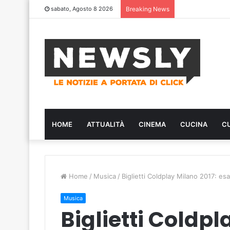
sabato, Agosto 8 2026
Breaking News
HOME
ATTUALITÀ
CINEMA
CUCINA
C
Home
/
Musica
/
Biglietti Coldplay Milano 2017: es
Musica
Biglietti Coldpl