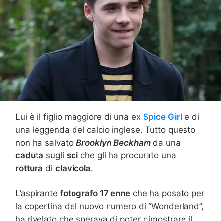
Lui è il figlio maggiore di una ex
Spice Girl
e di
una leggenda del calcio inglese. Tutto questo
non ha salvato
Brooklyn Beckham
da una
caduta
sugli
sci
che gli ha procurato una
rottura
di
clavicola
.
L’aspirante
fotografo 17 enne
che ha posato per
la copertina del nuovo numero di “Wonderland”,
ha rivelato che sperava di poter dimostrare il