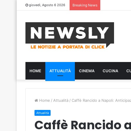
giovedì, Agosto 6 2026
Breaking News
HOME
ATTUALITÀ
CINEMA
CUCINA
C
Home
/
Attualità
/
Caffè Rancido a Napoli: Anticipaz
Attualità
Caffè Rancido a