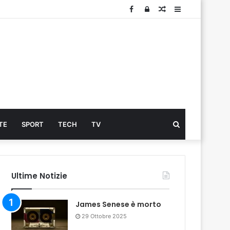
Facebook
Log
Articolo
Sidebar
In
Cerca
TE
SPORT
TECH
TV
...
Ultime Notizie
James Senese è morto
29 Ottobre 2025