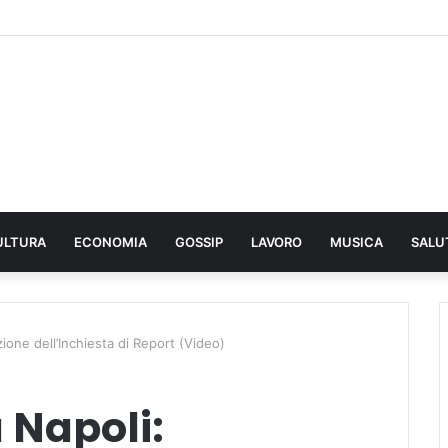
ULTURA
ECONOMIA
GOSSIP
LAVORO
MUSICA
SALU
ione dell’Inchiesta di Report (Video)
 Napoli: