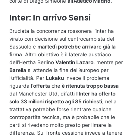
corte di Diego Simeone
all’Atletico Madrid
.
Inter: In arrivo Sensi
Bruciata la concorrenza rossonera l’Inter ha
virato con decisione sul centrocampista del
Sassuolo e
martedì potrebbe arrivare già la
firma
. Altro obiettivo è il laterale austriaco
dell’Hertha Berlino
Valentin Lazaro
, mentre per
Barella
si attende la fine dell’europeo per
l’ufficialità. Per
Lukaku
invece il problema
riguarda
l’offerta
che
è ritenuta troppo bassa
dal Manchester Utd, difatti
l’Inter ha offerto
solo 33 milioni rispetto agli 85 richiesti
, nella
trattativa potrebbe forse rientrare qualche
contropartita tecnica, ma è probabile che le
parti si rivedano molto presto per limare la
differenza. Sul fronte cessione invece a tenere