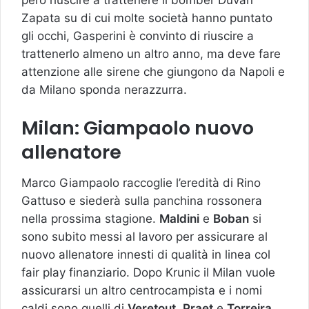
però riuscire a trattenere il bomber Duvan
Zapata su di cui molte società hanno puntato
gli occhi, Gasperini è convinto di riuscire a
trattenerlo almeno un altro anno, ma deve fare
attenzione alle sirene che giungono da Napoli e
da Milano sponda nerazzurra.
Milan: Giampaolo nuovo
allenatore
Marco Giampaolo raccoglie l’eredità di Rino
Gattuso e siederà sulla panchina rossonera
nella prossima stagione.
Maldini
e
Boban
si
sono subito messi al lavoro per assicurare al
nuovo allenatore innesti di qualità in linea col
fair play finanziario. Dopo Krunic il Milan vuole
assicurarsi un altro centrocampista e i nomi
caldi sono quelli di
Veretout
,
Praet
e
Torreira