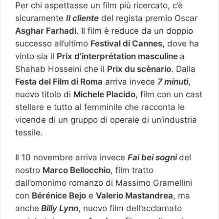
Per chi aspettasse un film più ricercato, c’è
sicuramente
Il cliente
del regista premio Oscar
Asghar Farhadi
. Il film è reduce da un doppio
successo all’ultimo
Festival di Cannes
, dove ha
vinto sia il
Prix d’interprétation masculine
a
Shahab Hosseini che il
Prix du scènario
. Dalla
Festa del Film di Roma
arriva invece
7 minuti
,
nuovo titolo di
Michele Placido
, film con un cast
stellare e tutto al femminile che racconta le
vicende di un gruppo di operaie di un’industria
tessile.
Il 10 novembre arriva invece
Fai bei sogni
del
nostro
Marco Bellocchio
, film tratto
dall’omonimo romanzo di Massimo Gramellini
con
Bérénice Bejo
e
Valerio Mastandrea
, ma
anche
Billy Lynn
, nuovo film dell’acclamato