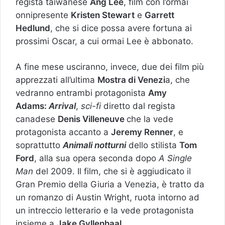
regista taiwanese
Ang Lee
, film con l’ormai
onnipresente
Kristen Stewart
e
Garrett
Hedlund
, che si dice possa avere fortuna ai
prossimi Oscar, a cui ormai Lee è abbonato.
A fine mese usciranno, invece, due dei film più
apprezzati all’ultima
Mostra di Venezi
a, che
vedranno entrambi protagonista
Amy
Adams:
Arrival
,
sci-fi
diretto dal regista
canadese
Denis Villeneuve
che la vede
protagonista accanto a
Jeremy Renner
, e
soprattutto
Animali notturni
dello stilista
Tom
Ford
, alla sua opera seconda dopo
A Single
Man
del 2009. Il film, che si è aggiudicato il
Gran Premio della Giuria a Venezia, è tratto da
un romanzo di Austin Wright, ruota intorno ad
un intreccio letterario e la vede protagonista
insieme a
Jake Gyllenhaal
.