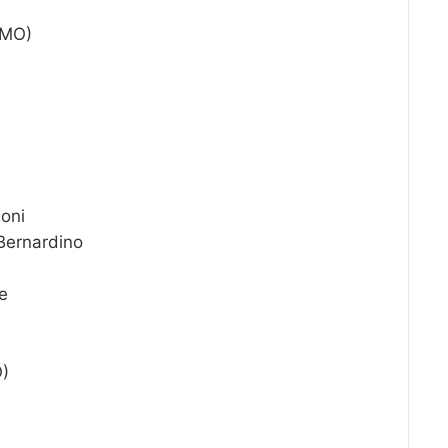
(MO)
oni
ernardino
e
)