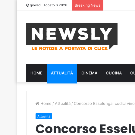
giovedì, Agosto 6 2026
Breaking News
HOME
ATTUALITÀ
CINEMA
CUCINA
C
Home
/
Attualità
/
Concorso Esselunga: codici vinc
Attualità
Concorso Essel