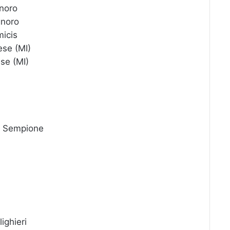
noro
noro
icis
e (MI)
e (MI)
 Sempione
ghieri