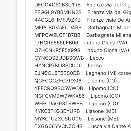
DFGG4GS2B3U1RB Firenze via del Gig
FFGGL9YBBMHN2B Firenze via del Gig
44CGL6HMFJ9ZKB Firenze viale De Am
MFPCBGV5FCD4BB Garbagnate Milanes
MFPCW2LCF1B7BB Garbagnate Milanes
17HCRS656LFB06 Induno Olona (VA)
Q7HCNKR5F5X99B Induno Olona (VA)
CYNCDSBUDBSQWB Lecco
HYNCP7MJ3PCD06 Lecco
BJNCGL5FBBS0DB Legnano (MI) corso
QGFCGCZFG7RX06 Lipomo (CO)
YFFCRQ9BC5WWDB Lipomo (CO)
NGFCVM9W9WKX86 Lipomo (CO)
WFFCD5G93T9WBB Lipomo (CO)
4YKC8FKG3DYURB Lissone (MB)
MYKC1UZXCSUU06 Lissone (MB)
TXGG06YVCNZQHB Lucca via Dante Ali