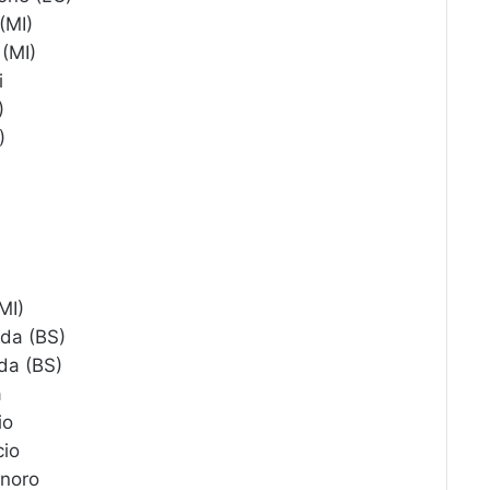
MI)
(MI)
i
)
)
MI)
a (BS)
a (BS)
a
io
io
noro