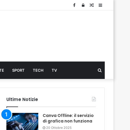
Facebook
Log
Articolo
Sidebar
In
Cerca
TE
SPORT
TECH
TV
...
Ultime Notizie
Canva Offline: il servizio
di grafica non funziona
20 Ottobre 2025