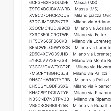
6CFGFB2HGDUJ9B Massa (MS)
Z9FG4DC1BXWWRB Massa (MS)
XV9C27QHCRZQUB Milano piazza Ovid
53QCJMTSB2N7TB Milano via Adriano
X3QCMC4UDJ99CB Milano via Adrian
ZX9C850LC9QTWB Milano via Feltre
HF5CV685FB60KB Milano via Lorenteg
BF5CW6LG9WYKCB Milano via Lorente
2D5C4XDVG39JHB Milano via Lorenteg
5YBCLVVY3BFZSB Milano via Monte R
Y3CCMGVWFXCT2B Milano via Novar
7M5CPY18GHQ6JB Milano via Palizzi
9N5C1HWNG7YTRB Milano via Palizzi
LH5CGYLGDF6SXB Milano via Ripamon
KH5C8R1DCRWTY6 Milano via Ripamon
N35CND7NBTPV3B Milano via Ripamon
VB5C3CNRB9R25B Milano via Rubatti