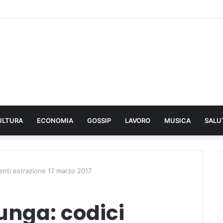
ULTURA
ECONOMIA
GOSSIP
LAVORO
MUSICA
SALU
enti estrazione 17 marzo 2017
unga: codici