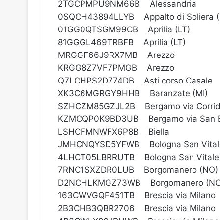
2TGCPMPU9NM66B Alessandria
0SQCH43894LLYB Appalto di Soliera 
01GG0QTSGM99CB Aprilia (LT)
81GGGL469TRBFB Aprilia (LT)
MRGGF66J9RX7MB Arezzo
KRGG8Z7VF7PMGB Arezzo
Q7LCHPS2D774DB Asti corso Casale
XK3C6MGRGY9HHB Baranzate (MI)
SZHCZM85GZJL2B Bergamo via Corrid
KZMCQP0K9BD3UB Bergamo via San B
LSHCFMNWFX6P8B Biella
JMHCNQYSD5YFWB Bologna San Vital
4LHCT05LBRRUTB Bologna San Vitale
7RNC1SXZDR0LUB Borgomanero (NO)
D2NCHLKMGZ73WB Borgomanero (NO
163CWVGQF451TB Brescia via Milano
2B3CHB3QBR2706 Brescia via Milano