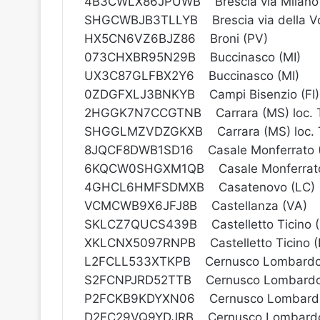
4B3CWLX86JPUWB Brescia via Milano
SHGCWBJB3TLLYB Brescia via della Vo
HX5CN6VZ6BJZ86 Broni (PV)
073CHXBR95N29B Buccinasco (MI)
UX3C87GLFBX2Y6 Buccinasco (MI)
0ZDGFXLJ3BNKYB Campi Bisenzio (FI)
2HGGK7N7CCGTNB Carrara (MS) loc. Tu
SHGGLMZVDZGKXB Carrara (MS) loc. Tu
8JQCF8DWB1SD16 Casale Monferrato 
6KQCW0SHGXM1QB Casale Monferrato
4GHCL6HMFSDMXB Casatenovo (LC)
VCMCWB9X6JFJ8B Castellanza (VA)
SKLCZ7QUCS439B Castelletto Ticino 
XKLCNX5097RNPB Castelletto Ticino 
L2FCLL533XTKPB Cernusco Lombardo
S2FCNPJRD52TTB Cernusco Lombardo
P2FCKB9KDYXN06 Cernusco Lombardo
D2FC29VQ9YDJRB Cernusco Lombardo