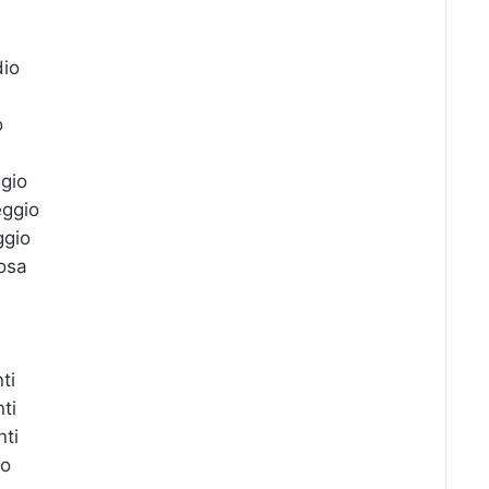
io
o
gio
ggio
gio
osa
a
ti
ti
ti
no