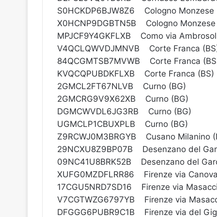
S0HCKDP6BJW8Z6 Cologno Monzese (
X0HCNP9DGBTN5B Cologno Monzese 
MPJCF9Y4GKFLXB Como via Ambrosol
V4QCLQWVDJMNVB Corte Franca (BS
84QCGMTSB7MVWB Corte Franca (BS
KVQCQPUBDKFLXB Corte Franca (BS)
2GMCL2FT67NLVB Curno (BG)
2GMCRG9V9X62XB Curno (BG)
DGMCWVDL6JG3RB Curno (BG)
UGMCLP1CBUXPLB Curno (BG)
Z9RCWJ0M3BRGYB Cusano Milanino (
29NCXU8Z9BP07B Desenzano del Gard
09NC41U8BRK52B Desenzano del Gard
XUFG0MZDFLRR86 Firenze via Canov
17CGU5NRD7SD16 Firenze via Masacc
V7CGTWZG6797YB Firenze via Masacc
DFGGG6PUBR9C1B Firenze via del Gig