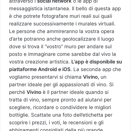
attraverso i
social network
o le app di
messaggistica istantanea. Il bello di questa app
è che potrete fotografare muri reali sui quali
realizzare successivamente i murales virtuali.
Le persone che ammireranno la vostra opera
d’arte potranno anche geolocalizzare il luogo
dove si trova il “vostro” muro per andare sul
posto e immaginare come sarebbe dal vivo la
vostra creazione artistica.
L’app è disponibile su
piattaforme Android e iOS
. La seconda app che
vogliamo presentarvi si chiama
Vivino,
un
partner ideale per gli appassionati di vino. Sì
perché
Vivino
è il partner ideale quando si
tratta di vino, sempre pronto ad aiutarvi per
scegliere, ricordare o condividere le migliori
bottiglie. Scattate una foto dell’etichetta per
scoprire i prezzi, i voti, le recensioni e gli
abbinamenti consigliati della più grande