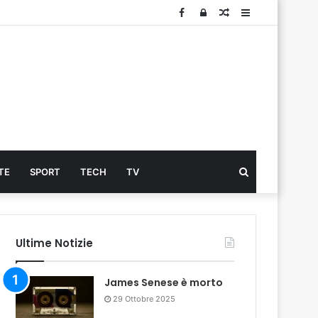
Facebook
Log
Articolo
Sidebar
In
Cerca
TE
SPORT
TECH
TV
...
Ultime Notizie
James Senese è morto
29 Ottobre 2025