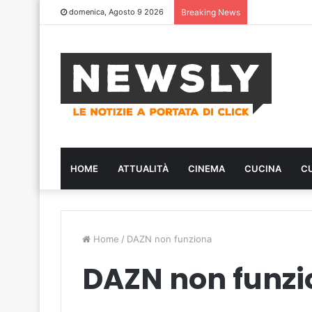
domenica, Agosto 9 2026
Breaking News
HOME
ATTUALITÀ
CINEMA
CUCINA
C
Home
/
DAZN non funziona
DAZN non funz