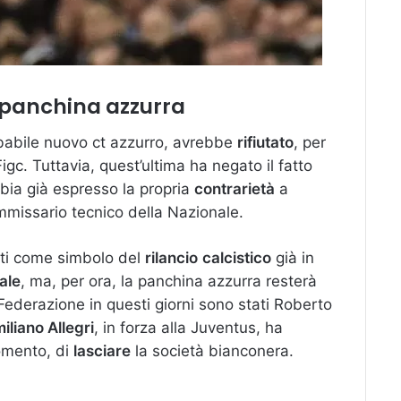
a panchina azzurra
obabile nuovo ct azzurro, avrebbe
rifiutato
, per
gc. Tuttavia, quest’ultima ha negato il fatto
bia già espresso la propria
contrarietà
a
issario tecnico della Nazionale.
tti come simbolo del
rilancio
calcistico
già in
ale
, ma, per ora, la panchina azzurra resterà
la Federazione in questi giorni sono stati Roberto
iliano Allegri
, in forza alla Juventus, ha
momento, di
lasciare
la società bianconera.