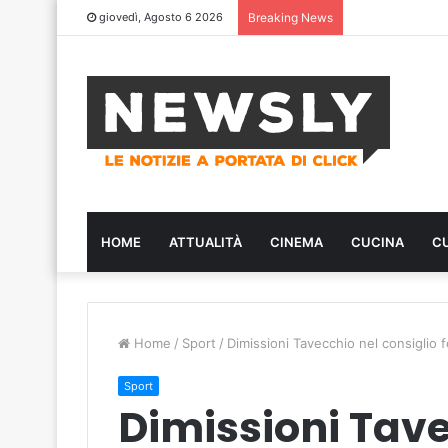
giovedì, Agosto 6 2026
Breaking News
HOME
ATTUALITÀ
CINEMA
CUCINA
C
Home
/
Sport
/
Dimissioni Tavecchio nel consiglio f
Sport
Dimissioni Tave