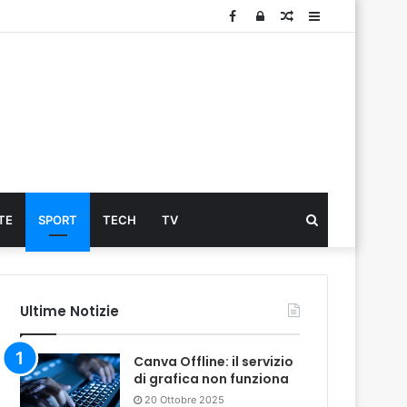
Facebook
Log
Articolo
Sidebar
In
Cerca
TE
SPORT
TECH
TV
...
Ultime Notizie
Canva Offline: il servizio
di grafica non funziona
20 Ottobre 2025