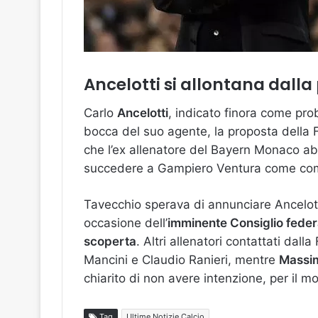
Ancelotti si allontana dall
Carlo
Ancelotti
, indicato finora come pr
bocca del suo agente, la proposta della Fi
che l’ex allenatore del Bayern Monaco ab
succedere a Gampiero Ventura come comm
Tavecchio sperava di annunciare Ancelo
occasione dell’
imminente Consiglio feder
scoperta
. Altri allenatori contattati dal
Mancini e Claudio Ranieri, mentre
Massim
chiarito di non avere intenzione, per il 
Tag
Ultime Notizie Calcio