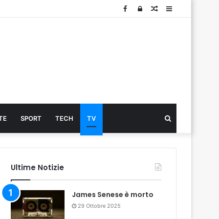
Facebook
Log
Articolo
Sidebar
In
Cerca
TE
SPORT
TECH
TV
...
Ultime Notizie
James Senese è morto
29 Ottobre 2025