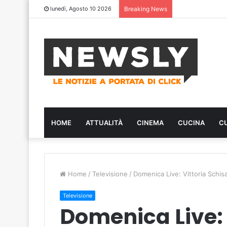
lunedì, Agosto 10 2026
Breaking News
HOME
ATTUALITÀ
CINEMA
CUCINA
C
Home
/
Televisione
/
Domenica Live: Vittoria Schis
Televisione
Domenica Live: 