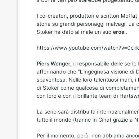
il Conte vampiro starebbe progettando un
I co-creatori, produttori e scrittori Moff
storie su grandi personaggi malvagi. La 
Stoker ha dato al male un suo
eroe
”.
https://www.youtube.com/watch?v=0ck
Piers Wenger,
il responsabile delle serie 
affermando che “L’ingegnosa visione di 
spaventosa. Nelle loro talentuosi mani, i
di Stoker come qualcosa di completament
con loro e con il brillante team di Hartswo
La serie sarà distribuita internazionalmen
tutto il mondo (tranne in Cina) grazie a Ne
Per il momento, però, non abbiamo ancora