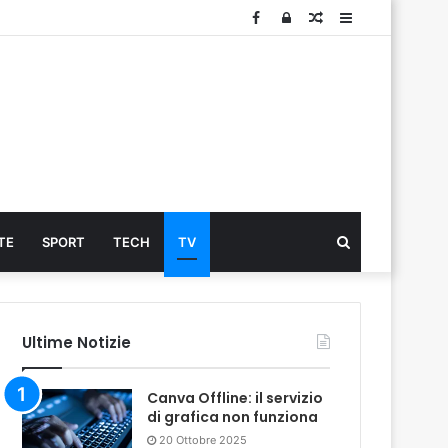
Facebook
Log
Articolo
Sidebar
In
Cerca
TE
SPORT
TECH
TV
...
Ultime Notizie
Canva Offline: il servizio
di grafica non funziona
20 Ottobre 2025