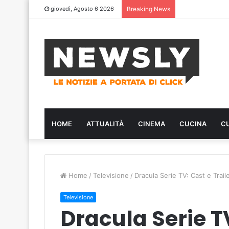
giovedì, Agosto 6 2026
Breaking News
HOME
ATTUALITÀ
CINEMA
CUCINA
C
Home
/
Televisione
/
Dracula Serie TV: Cast e Trail
Televisione
Dracula Serie TV