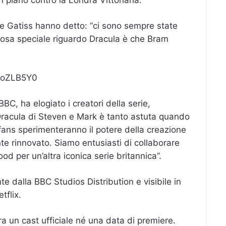
 piano contro la Londra Vittoriana.
at e Gatiss hanno detto: “ci sono sempre state
cosa speciale riguardo Dracula è che Bram
koZLB5Y0
BBC, ha elogiato i creatori della serie,
Dracula di Steven e Mark è tanto astuta quando
 fans sperimenteranno il potere della creazione
e rinnovato. Siamo entusiasti di collaborare
od per un’altra iconica serie britannica”.
te dalla BBC Studios Distribution e visibile in
tflix.
 un cast ufficiale né una data di premiere.