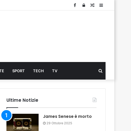
Facebook
Log
Articolo
Sidebar
In
Cerca
TE
SPORT
TECH
TV
...
Ultime Notizie
James Senese è morto
29 Ottobre 2025