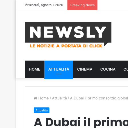
venerdì, Agosto 7 2026
Breaking News
HOME
ATTUALITÀ
CINEMA
CUCINA
C
Home
/
Attualità
/
A Dubai il primo consorzio global
Attualità
A Dubai il prim