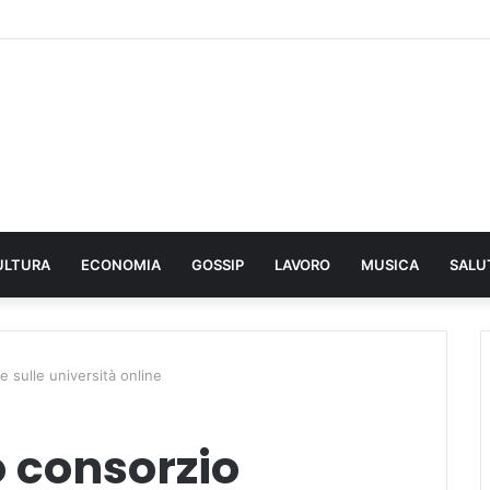
ULTURA
ECONOMIA
GOSSIP
LAVORO
MUSICA
SALU
e sulle università online
o consorzio