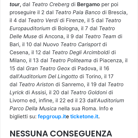
tour
,
dal
Teatro Creberg
di
Bergamo
per poi
proseguire il 2 dal
Teatro Pala Banco
di Brescia,
il 4 dal
Teatro Verdi
di Firenze, il 5 dal
Teatro
Europauditorium
di Bologna, il 7 dal
Teatro
Delle Muse
di Ancona, il 9 dal
Teatro Team
di
Bari, il 10 dal
Nuovo Teatro Carisport
di
Cesena, il 12 dal
Teatro Degli Arcimboldi
di
Milano, il 13 dal
Teatro Politeama
di Piacenza, il
15 dal
Gran Teatro Geox
di Padova, il 16
dall’
Auditorium Del Lingotto
di Torino, il 17
dal
Teatro Aristo
n di Sanremo, il 19 dal
Teatro
Lyrick
di Assisi, il 20 dal
Teatro Goldoni
di
Livorno ed, infine, il 22 ed il 23 dall’
Auditorium
Parco Della Musica
nella sua Roma. Info e
biglietti su:
fepgroup.it
e
ticketone.it
.
NESSUNA CONSEGUENZA