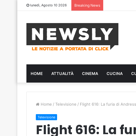
lunedì, Agosto 10 2026
Breaking News
HOME
ATTUALITÀ
CINEMA
CUCINA
C
Home
/
Televisione
/
Flight 616: La furia di Andres
Televisione
Flight 616: La f