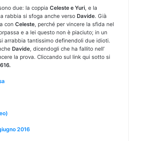
e sono due: la coppia
Celeste e Yuri
, e la
sua rabbia si sfoga anche verso
Davide
. Già
ia con
Celeste
, perché per vincere la sfida nel
orpassa e a lei questo non è piaciuto; in un
 si arrabbia tantissimo definendoli due idioti.
anche
Davide
, dicendogli che ha fallito nell’
ere la prova. Cliccando sul link qui sotto si
 616.
sa
deo)
 giugno 2016