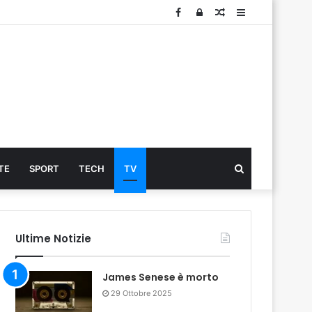
Facebook
Log
Articolo
Sidebar
In
Cerca
TE
SPORT
TECH
TV
...
Ultime Notizie
James Senese è morto
29 Ottobre 2025