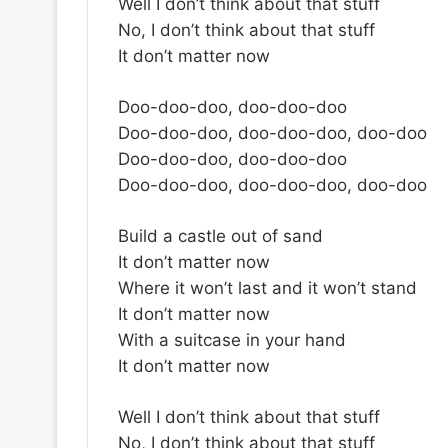
Well I don’t think about that stuff
No, I don’t think about that stuff
It don’t matter now
Doo-doo-doo, doo-doo-doo
Doo-doo-doo, doo-doo-doo, doo-doo
Doo-doo-doo, doo-doo-doo
Doo-doo-doo, doo-doo-doo, doo-doo
Build a castle out of sand
It don’t matter now
Where it won’t last and it won’t stand
It don’t matter now
With a suitcase in your hand
It don’t matter now
Well I don’t think about that stuff
No, I don’t think about that stuff