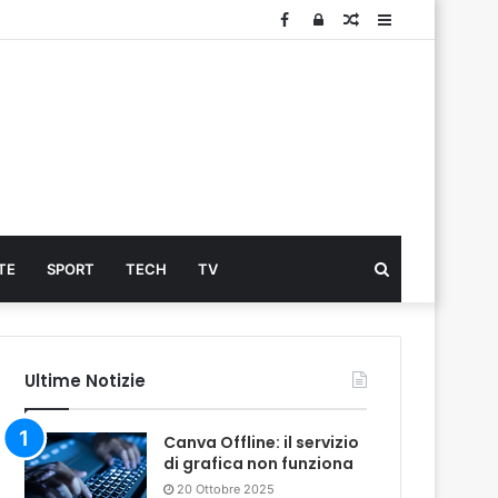
Facebook
Log
Articolo
Sidebar
In
Cerca
TE
SPORT
TECH
TV
...
Ultime Notizie
Canva Offline: il servizio
di grafica non funziona
20 Ottobre 2025