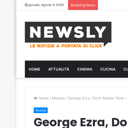
giovedì, Agosto 6 2026
Breaking News
HOME
ATTUALITÀ
CINEMA
CUCINA
C
Home
/
Musica
/
George Ezra, Don’t Matter Now –
Musica
George Ezra, Do