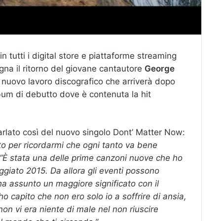
in tutti i digital store e piattaforme streaming
gna il ritorno del giovane cantautore
George
del nuovo lavoro discografico che arriverà dopo
lbum di debutto dove è contenuta la hit
rlato così del nuovo singolo Dont’ Matter Now:
to per ricordarmi che ogni tanto va bene
a. “È stata una delle prime canzoni nuove che ho
giato 2015. Da allora gli eventi possono
a assunto un maggiore significato con il
ho capito che non ero solo io a soffrire di ansia,
on vi era niente di male nel non riuscire