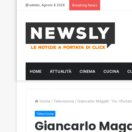
sabato, Agosto 8 2026
Breaking News
HOME
ATTUALITÀ
CINEMA
CUCINA
C
Home
/
Televisione
/
Giancarlo Magalli: “Ho rifiuta
Televisione
Giancarlo Magall