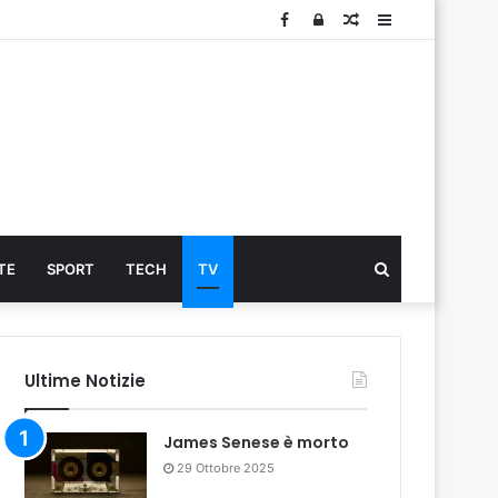
Facebook
Log
Articolo
Sidebar
In
Cerca
TE
SPORT
TECH
TV
...
Ultime Notizie
James Senese è morto
29 Ottobre 2025