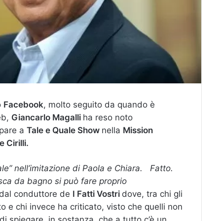
o
Facebook
, molto seguito da quando è
eb,
Giancarlo Magalli
ha reso noto
ipare a
Tale e Quale Show
nella
Mission
 Cirilli.
Quale” nell’imitazione di Paola e Chiara. Fatto.
sca da bagno si può fare proprio
e dal conduttore de
I Fatti Vostri
dove, tra chi gli
o e chi invece ha criticato, visto che quelli non
i spiegare, in sostanza, che a tutto c’è un