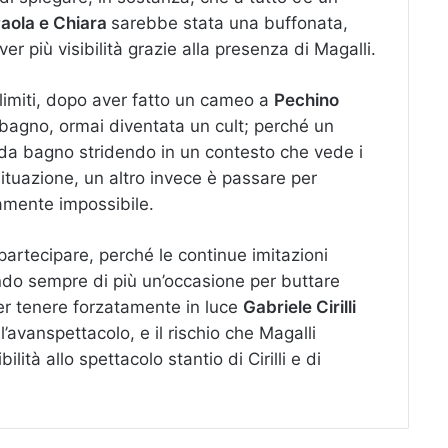
aola e
Chiara
sarebbe stata una buffonata,
er più visibilità grazie alla presenza di Magalli.
 limiti, dopo aver fatto un cameo a
Pechino
 bagno, ormai diventata un cult; perché un
a da bagno stridendo in un contesto che vede i
a situazione, un altro invece è passare per
amente impossibile.
partecipare, perché le continue imitazioni
do sempre di più un’occasione per buttare
per tenere forzatamente in luce
Gabriele Cirilli
’avanspettacolo, e il rischio che Magalli
lità allo spettacolo stantio di Cirilli e di