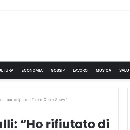
ULTURA
ECONOMIA
GOSSIP
LAVORO
MUSICA
SALU
to di partecipare a Tale e Quale Show”
i: “Ho rifiutato di