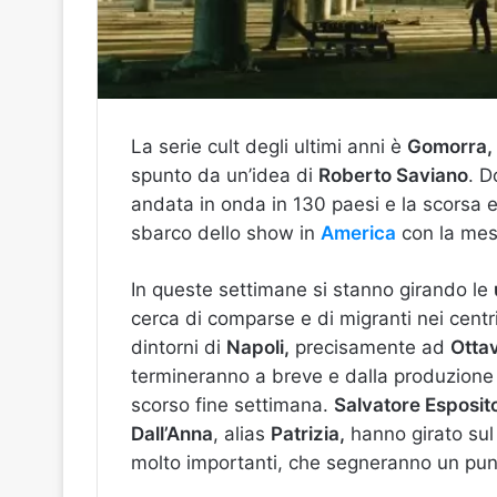
La serie cult degli ultimi anni è
Gomorra,
spunto da un’idea di
Roberto Saviano
. D
andata in onda in 130 paesi e la scorsa 
sbarco dello show in
America
con la mess
In queste settimane si stanno girando le
cerca di comparse e di migranti nei centr
dintorni di
Napoli,
precisamente ad
Otta
termineranno a breve e dalla produzione a
scorso fine settimana.
Salvatore Esposit
Dall’Anna
, alias
Patrizia,
hanno girato sul
molto importanti, che segneranno un punto