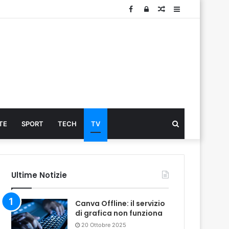
Facebook
Log
Articolo
Sidebar
In
Cerca
TE
SPORT
TECH
TV
...
Ultime Notizie
Canva Offline: il servizio
di grafica non funziona
20 Ottobre 2025