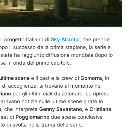
il progetto italiano di
Sky Atlantic
, che prende
opo il successo della prima stagione, la serie è
estate ha raggiunto diffusione mondiale dopo lo
a in onda del primo capitolo.
ultime scene
e il cast e la crew di
Gomorra,
in
i di accoglienza, si trovano al momento nei
viano
per gli ultimi ciak da azionare. Le riprese
rrivano notizie sulle ultime scene girate lo
o
, che interpreta
Genny Savastano
, e
Cristiana
 set di
Poggiomarino
due scene conclusive
 di svolta nella trama della serie.