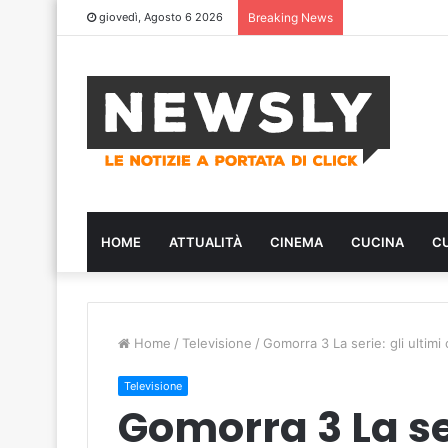
giovedì, Agosto 6 2026
Breaking News
HOME
ATTUALITÀ
CINEMA
CUCINA
C
Home
/
Televisione
/
Gomorra 3 La serie: gli ultimi 
Televisione
Gomorra 3 La ser