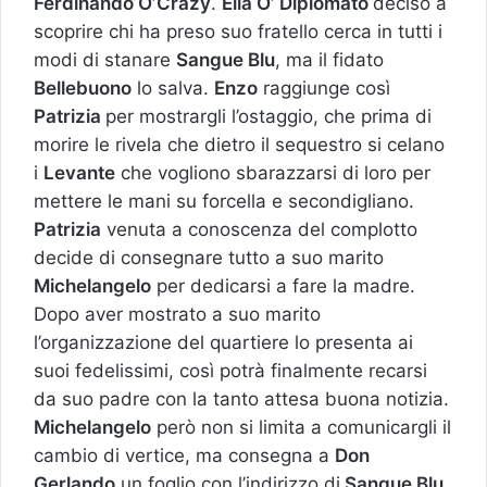
Ferdinando O’Crazy
.
Elia O’ Diplomato
deciso a
scoprire chi ha preso suo fratello cerca in tutti i
modi di stanare
Sangue Blu
, ma il fidato
Bellebuono
lo salva.
Enzo
raggiunge così
Patrizia
per mostrargli l’ostaggio, che prima di
morire le rivela che dietro il sequestro si celano
i
Levante
che vogliono sbarazzarsi di loro per
mettere le mani su forcella e secondigliano.
Patrizia
venuta a conoscenza del complotto
decide di consegnare tutto a suo marito
Michelangelo
per dedicarsi a fare la madre.
Dopo aver mostrato a suo marito
l’organizzazione del quartiere lo presenta ai
suoi fedelissimi, così potrà finalmente recarsi
da suo padre con la tanto attesa buona notizia.
Michelangelo
però non si limita a comunicargli il
cambio di vertice, ma consegna a
Don
Gerlando
un foglio con l’indirizzo di
Sangue Blu
,