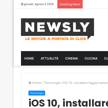
giovedì, Agosto 6 2026
Breaking News
HOME
ATTUALITÀ
CINEMA
CUCINA
C
Home
/
Tecnologia
/
iOS 10, installare l’aggiornam
Tecnologia
iOS 10, installar