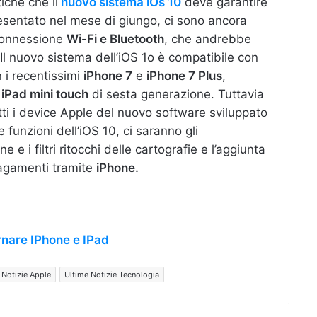
iche che il
nuovo sistema iOs 10
deve garantire
esentato nel mese di giungo, ci sono ancora
 connessione
Wi-Fi e Bluetooth
, che andrebbe
Il nuovo sistema dell’iOS 1o è compatibile con
 i recentissimi
iPhone 7
e
iPhone 7 Plus
,
e
iPad mini touch
di sesta generazione. Tuttavia
utti i device Apple del nuovo software sviluppato
e funzioni dell’iOS 10, ci saranno gli
one e i filtri ritocchi delle cartografie e l’aggiunta
agamenti tramite
iPhone.
rnare IPhone e IPad
 Notizie Apple
Ultime Notizie Tecnologia