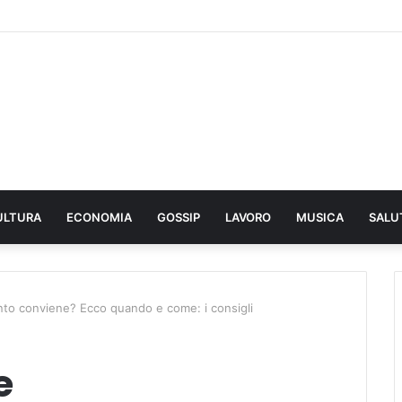
ULTURA
ECONOMIA
GOSSIP
LAVORO
MUSICA
SALU
ento conviene? Ecco quando e come: i consigli
e