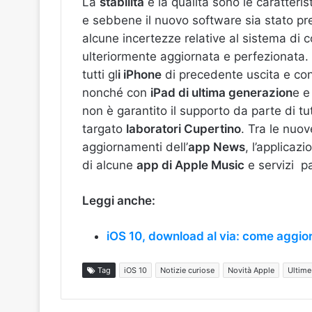
La
stabilità
e la qualità sono le caratterist
e sebbene il nuovo software sia stato pr
alcune incertezze relative al sistema di
ulteriormente aggiornata e perfezionata. 
tutti gl
i iPhone
di precedente uscita e con
nonché con
iPad di ultima generazion
e 
non è garantito il supporto da parte di t
targato
laboratori Cupertino
. Tra le nuov
aggiornamenti dell’
app News
, l’applicazi
di alcune
app di Apple Music
e servizi p
Leggi anche:
iOS 10, download al via: come aggio
Tag
iOS 10
Notizie curiose
Novità Apple
Ultime