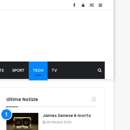
Facebook
Log
Articolo
Sidebar
In
Cerca
TE
SPORT
TECH
TV
...
Ultime Notizie
James Senese è morto
29 Ottobre 2025