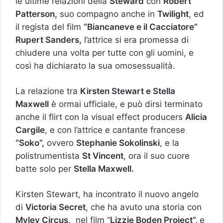
le ultime relazioni della
Steward
con
Robert
Patterson,
suo compagno anche in
Twilight
, ed
il regista del film
“Biancaneve e il Cacciatore”
Rupert Sanders,
l’attrice si era promessa di
chiudere una volta per tutte con gli uomini, e
così ha dichiarato la sua omosessualità.
La relazione tra
Kirsten Stewart e Stella
Maxwell
è ormai ufficiale, e può dirsi terminato
anche il flirt con la visual effect producers
Alicia
Cargile
, e con l’attrice e cantante francese
“Soko”,
ovvero
Stephanie Sokolinski
, e la
polistrumentista
St Vincent
, ora il suo cuore
batte solo per
Stella Maxwell.
Kirsten Stewart, ha incontrato il nuovo angelo
di
Victoria Secret
, che ha avuto una storia con
Myley Circus,
nel film “
Lizzie Boden Project”,
e