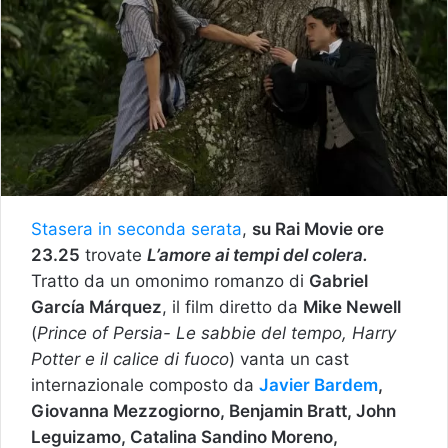
Stasera in seconda serata
,
su Rai Movie ore
23.25
trovate
L’amore ai tempi del colera.
Tratto da un omonimo romanzo di
Gabriel
García Márquez
, il film diretto da
Mike Newell
(
Prince of Persia- Le sabbie del tempo, Harry
Potter e il calice di fuoco
) vanta un cast
internazionale composto da
Javier Bardem
,
Giovanna Mezzogiorno, Benjamin Bratt, John
Leguizamo, Catalina Sandino Moreno,