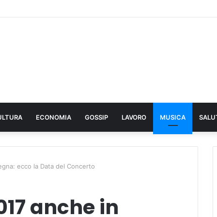
ULTURA
ECONOMIA
GOSSIP
LAVORO
MUSICA
SALU
egna: ecco la Data del Concerto
017 anche in