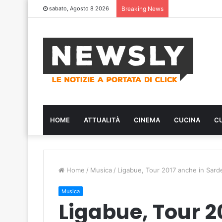
sabato, Agosto 8 2026
Breaking News
HOME
ATTUALITÀ
CINEMA
CUCINA
C
Home
/
Musica
/
Ligabue, Tour 2017 anche in Sard
Musica
Ligabue, Tour 2