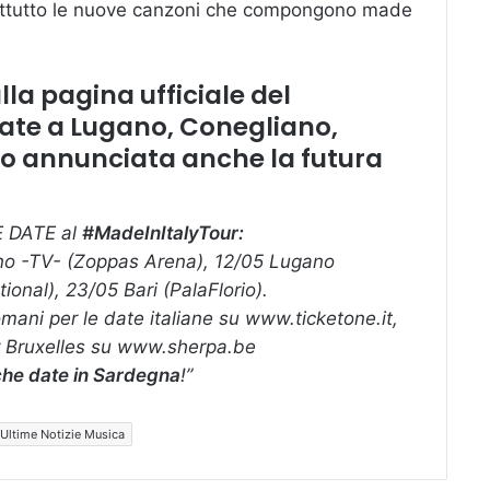
attutto le nuove canzoni che compongono made
a pagina ufficiale del
date a Lugano, Conegliano,
cco annunciata anche la
futura
E DATE al
#MadeInItalyTour:
no -TV- (Zoppas Arena), 12/05 Lugano
ional), 23/05 Bari (PalaFlorio).
domani per le date italiane su www.ticketone.it,
r Bruxelles su www.sherpa.be
he date in Sardegna
!”
Ultime Notizie Musica