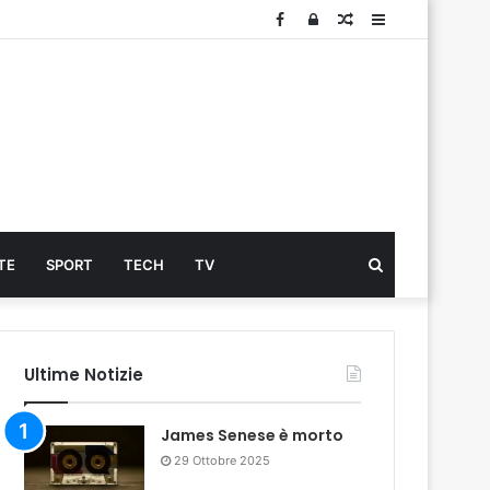
Facebook
Log
Articolo
Sidebar
In
Cerca
TE
SPORT
TECH
TV
...
Ultime Notizie
James Senese è morto
29 Ottobre 2025