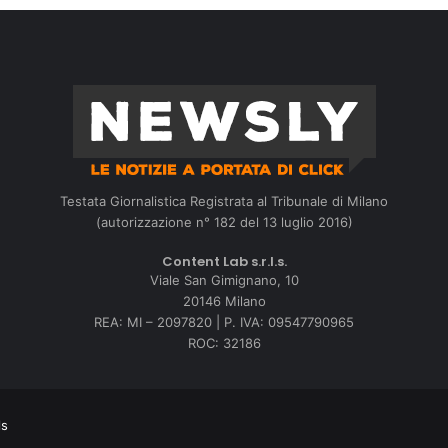
Testata Giornalistica Registrata al Tribunale di Milano
(autorizzazione n° 182 del 13 luglio 2016)
Content Lab s.r.l.s.
Viale San Gimignano, 10
20146 Milano
REA: MI – 2097820 | P. IVA: 09547790965
ROC: 32186
ls