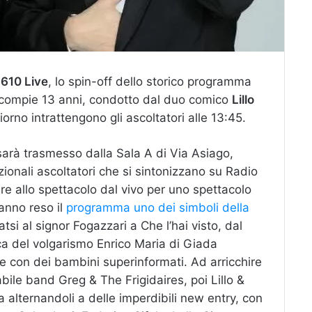
n
610 Live
, lo spin-off dello storico programma
o compie 13 anni, condotto dal duo comico
Lillo
orno intrattengono gli ascoltatori alle 13:45.
sarà trasmesso dalla Sala A di Via Asiago,
zionali ascoltatori che si sintonizzano su Radio
e allo spettacolo dal vivo per uno spettacolo
hanno reso il
programma uno dei simboli della
si al signor Fogazzari a Che l’hai visto, dal
a del volgarismo Enrico Maria di Giada
e con dei bambini superinformati. Ad arricchire
bile band Greg & The Frigidaires, poi Lillo &
ia alternandoli a delle imperdibili new entry, con