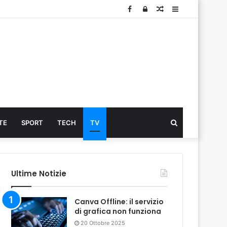
Facebook
Log
Articolo
Sidebar
In
Cerca
TE
SPORT
TECH
TV
...
Ultime Notizie
Canva Offline: il servizio
di grafica non funziona
20 Ottobre 2025