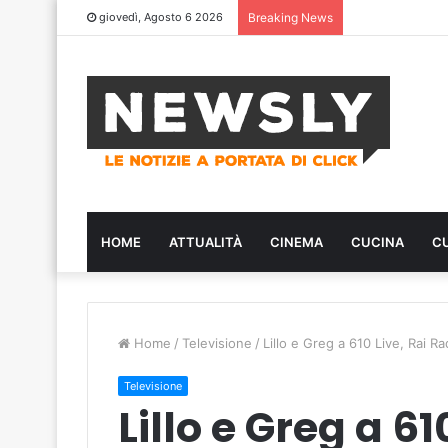
giovedì, Agosto 6 2026
Breaking News
HOME
ATTUALITÀ
CINEMA
CUCINA
C
Home
/
Televisione
/
Lillo e Greg a 610 Live, Rai Ra
Televisione
Lillo e Greg a 61