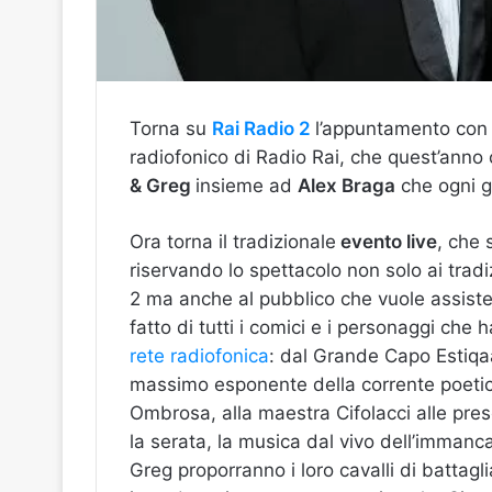
Torna su
Rai
Radio 2
l’appuntamento co
radiofonico di Radio Rai, che quest’ann
& Greg
insieme ad
Alex Braga
che ogni gi
Ora torna il tradizionale
evento live
, che 
riservando lo spettacolo non solo ai tradi
2 ma anche al pubblico che vuole assister
fatto di tutti i comici e i personaggi che 
rete radiofonica
: dal Grande Capo Estiqaat
massimo esponente della corrente poetic
Ombrosa, alla maestra Cifolacci alle pres
la serata, la musica dal vivo dell’immanca
Greg proporranno i loro cavalli di battagl