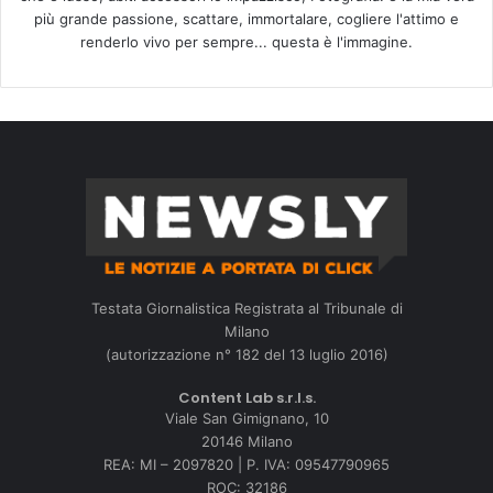
più grande passione, scattare, immortalare, cogliere l'attimo e
renderlo vivo per sempre... questa è l'immagine.
Testata Giornalistica Registrata al Tribunale di
Milano
(autorizzazione n° 182 del 13 luglio 2016)
Content Lab s.r.l.s.
Viale San Gimignano, 10
20146 Milano
REA: MI – 2097820 | P. IVA: 09547790965
ROC: 32186