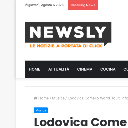
giovedì, Agosto 6 2026
Breaking News
HOME
ATTUALITÀ
CINEMA
CUCINA
C
Home
/
Musica
/
Lodovica Comello World Tour: Inf
Musica
Lodovica Comel