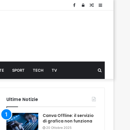
Facebook
Log
Articolo
Sidebar
In
Cerca
TE
SPORT
TECH
TV
...
Ultime Notizie
Canva Offline: il servizio
di grafica non funziona
20 Ottobre 2025