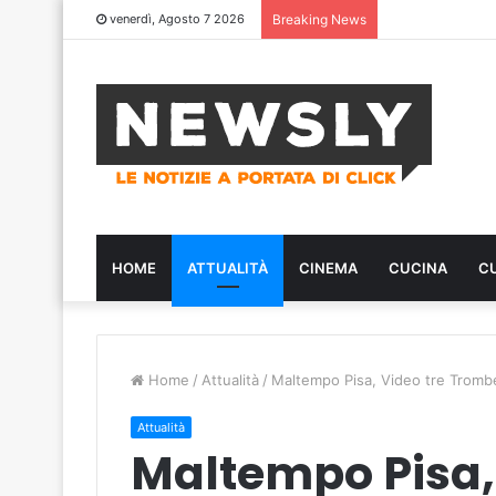
venerdì, Agosto 7 2026
Breaking News
HOME
ATTUALITÀ
CINEMA
CUCINA
C
Home
/
Attualità
/
Maltempo Pisa, Video tre Trombe
Attualità
Maltempo Pisa,