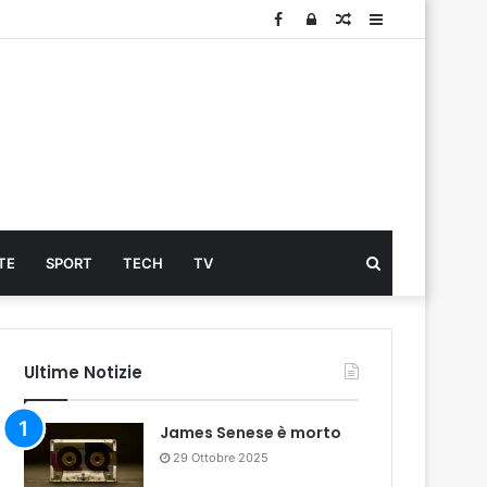
Facebook
Log
Articolo
Sidebar
In
Cerca
TE
SPORT
TECH
TV
...
Ultime Notizie
James Senese è morto
29 Ottobre 2025