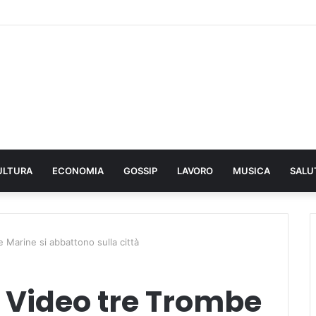
ULTURA
ECONOMIA
GOSSIP
LAVORO
MUSICA
SALU
 Marine si abbattono sulla città
 Video tre Trombe