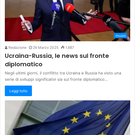
Attualità
Redazione
26 Marzo 2025
1.887
Ucraina-Russia, le news sul fronte
diplomatico
Negli ultimi giorni, il conflitto tra Ucraina e Russia ha visto una
serie di sviluppi significativi sia sul fronte diplomatico…
Leggi tutto