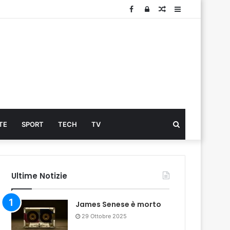
Facebook
Log
Articolo
Sidebar
In
Cerca
TE
SPORT
TECH
TV
...
Ultime Notizie
James Senese è morto
29 Ottobre 2025