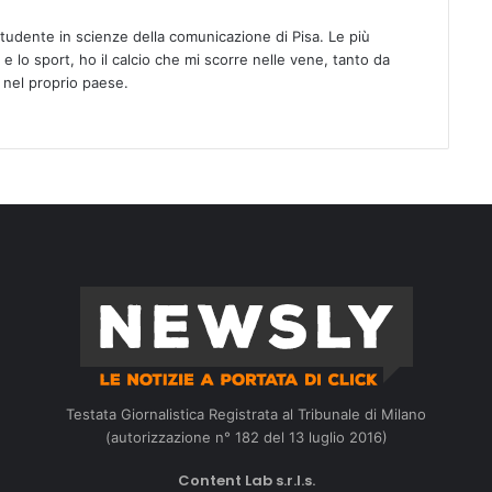
Studente in scienze della comunicazione di Pisa. Le più
 e lo sport, ho il calcio che mi scorre nelle vene, tanto da
 nel proprio paese.
Testata Giornalistica Registrata al Tribunale di Milano
(autorizzazione n° 182 del 13 luglio 2016)
Content Lab s.r.l.s.