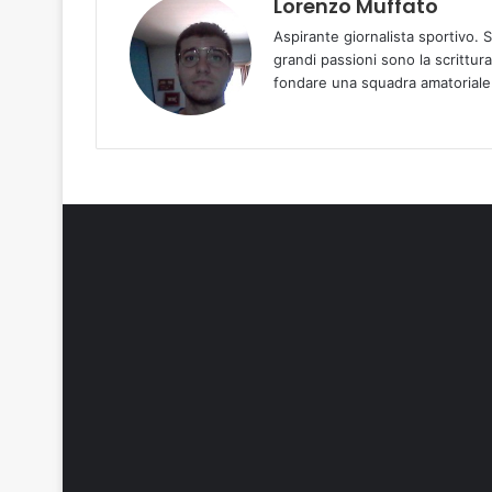
Lorenzo Muffato
Aspirante giornalista sportivo. 
grandi passioni sono la scrittura
fondare una squadra amatoriale