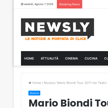
venerdì, Agosto 7 2026
Breaking News
HOME
ATTUALITÀ
CINEMA
CUCINA
C
Home
/
Musica
/
Mario Biondi Tour 2017 nei Teatri:
Musica
Mario Biondi Tou