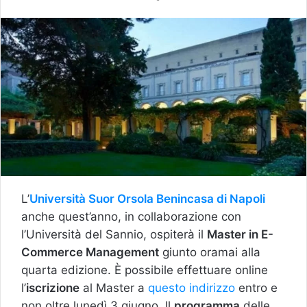
L’
Università Suor Orsola Benincasa di Napoli
anche quest’anno, in collaborazione con
l’Università del Sannio, ospiterà il
Master in E-
Commerce Management
giunto oramai alla
quarta edizione. È possibile effettuare online
l’
iscrizione
al Master a
questo indirizzo
entro e
non oltre lunedì 3 giugno. Il
programma
delle