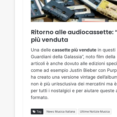
Ritorno alle audiocassette: 
più venduta
Una delle
cassette più vendute
in questi 
Guardiani della Galassia”, noto film dell
articoli è anche dovuto alle edizioni speci
come ad esempio Justin Bieber con Purpo
ha creato una versione vintage dell’alb
non è più un’esclusiva dei mercatini ma è
per tutti i nostalgici e per aiutare ques
formato.
Tag
News Musica Italiana
Ultime Notizie Musica