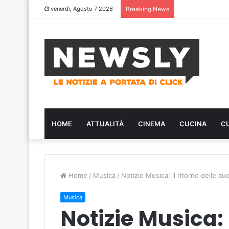
venerdì, Agosto 7 2026
Breaking News
HOME
ATTUALITÀ
CINEMA
CUCINA
C
Home
/
Musica
/
Notizie Musica: il ritorno delle a
Musica
Notizie Musica: i