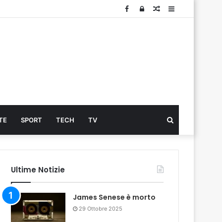
Facebook
Log
Articolo
Sidebar
In
Cerca
TE
SPORT
TECH
TV
...
Ultime Notizie
James Senese è morto
29 Ottobre 2025