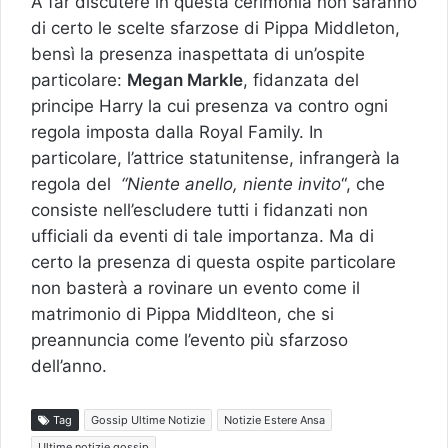
A far discutere in questa cerimonia non saranno
di certo le scelte sfarzose di Pippa Middleton,
bensì la presenza inaspettata di un’ospite
particolare:
Megan Markle
, fidanzata del
principe Harry la cui presenza va contro ogni
regola imposta dalla Royal Family. In
particolare, l’attrice statunitense, infrangerà la
regola del
“Niente anello, niente invito
“, che
consiste nell’escludere tutti i fidanzati non
ufficiali da eventi di tale importanza. Ma di
certo la presenza di questa ospite particolare
non basterà a rovinare un evento come il
matrimonio di Pippa Middlteon, che si
preannuncia come l’evento più sfarzoso
dell’anno.
Tag
Gossip Ultime Notizie
Notizie Estere Ansa
Ultime notizie gossip