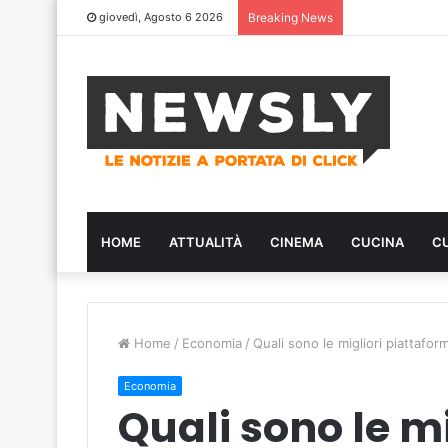
giovedì, Agosto 6 2026
Breaking News
HOME
ATTUALITÀ
CINEMA
CUCINA
C
Home
/
Economia
/
Quali sono le migliori piattafor
Economia
Quali sono le mi