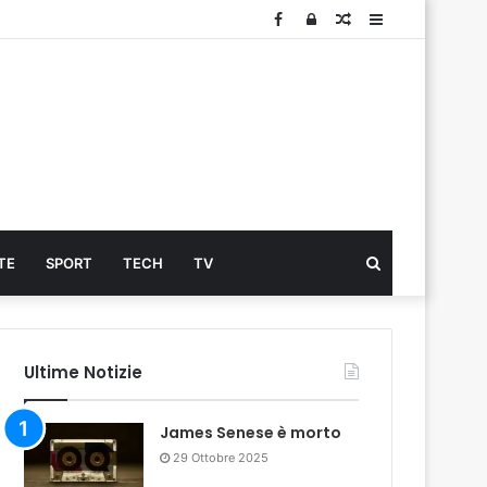
Facebook
Log
Articolo
Sidebar
In
Cerca
TE
SPORT
TECH
TV
...
Ultime Notizie
James Senese è morto
29 Ottobre 2025