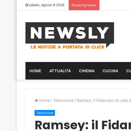
sabato, Agosto 8 2026
Breaking News
HOME
ATTUALITÀ
CINEMA
CUCINA
C
Home
/
Televisione
/
Ramsey: il Fidanzato di Lidia 
Televisione
Ramsey: il Fidan