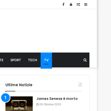
Facebook
Log
Articolo
Sidebar
In
Cerca
TE
SPORT
TECH
TV
...
Ultime Notizie
James Senese è morto
29 Ottobre 2025