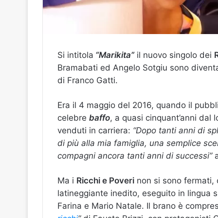
Si intitola
“Marikita”
il nuovo singolo dei
R
Bramabati ed Angelo Sotgiu sono diventat
di Franco Gatti.
Era il 4 maggio del 2016, quando il pubbl
celebre
baffo
, a quasi cinquant’anni dal l
venduti in carriera:
“Dopo tanti anni di s
di più alla mia famiglia, una semplice scel
compagni ancora tanti anni di successi”
a
Ma i
Ricchi e Poveri
non si sono fermati, 
latineggiante inedito, eseguito in lingua 
Farina e Mario Natale. Il brano è compres