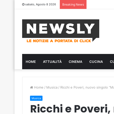
sabato, Agosto 8 2026
Breaking News
HOME
ATTUALITÀ
CINEMA
CUCINA
C
Home
/
Musica
/
Ricchi e Poveri, nuovo singolo “Ma
Musica
Ricchi e Poveri