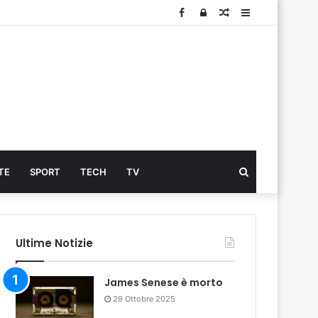
Facebook
Log
Articolo
Sidebar
In
Cerca
TE
SPORT
TECH
TV
...
Ultime Notizie
James Senese è morto
29 Ottobre 2025