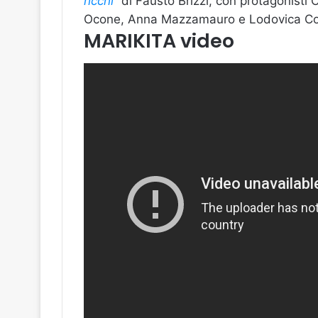
ricchi
”
di Fausto Brizzi, con protagonisti 
Ocone, Anna Mazzamauro e Lodovica Co
MARIKITA
video