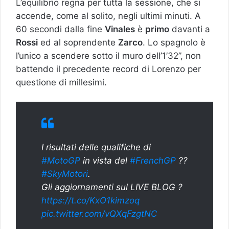
L’equilibrio regna per tutta la sessione, che si
accende, come al solito, negli ultimi minuti. A
60 secondi dalla fine
Vinales
è
primo
davanti a
Rossi
ed al soprendente
Zarco
. Lo spagnolo è
l’unico a scendere sotto il muro dell’1’32”, non
battendo il precedente record di Lorenzo per
questione di millesimi.
I risultati delle qualifiche di
#MotoGP
in vista del
#FrenchGP
??
#SkyMotori
.
Gli aggiornamenti sul LIVE BLOG ?
https://t.co/KxO1kimzoq
pic.twitter.com/vQXqFzgtNC