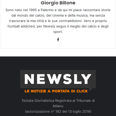
Giorgio Billone
Sono nato nel 1995 a Palermo e da qui mi piace raccontare storie
dal mondo del calcio, del cinema e della musica, ma senza
trascurare la mia città e le sue contraddizioni. Vero e proprio
football addicted, per Newsly seguo il meglio del calcio e degli
sport.
Facebook
Testata Giornalistica Registrata al Tribunale di
Milano
(autorizzazione n° 182 del 13 luglio 2016)