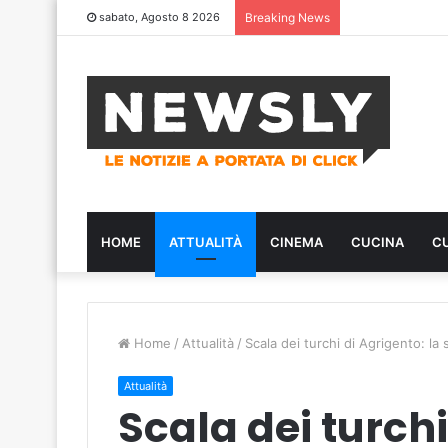
sabato, Agosto 8 2026
Breaking News
HOME
ATTUALITÀ
CINEMA
CUCINA
C
Home
/
Attualità
/
Scala dei turchi di Agrigento: la
Attualità
Scala dei turchi