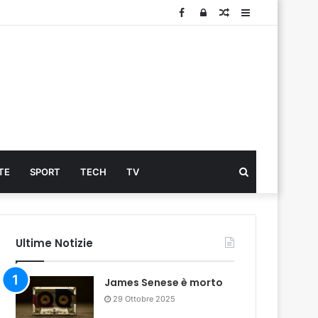
Facebook
Log
Articolo
Sidebar
In
Cerca
TE
SPORT
TECH
TV
...
Ultime Notizie
James Senese è morto
29 Ottobre 2025