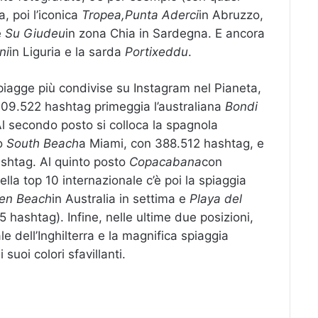
, poi l’iconica
Tropea,
Punta Aderci
in Abruzzo,
e
Su Giudeu
in zona Chia in Sardegna. E ancora
ni
in Liguria e la sarda
Portixeddu
.
iagge più condivise su Instagram nel Pianeta,
.109.522 hashtag primeggia l’australiana
Bondi
 Al secondo posto si colloca la spagnola
o
South Beach
a Miami, con 388.512 hashtag, e
shtag. Al quinto posto
Copacabana
con
la top 10 internazionale c’è poi la spiaggia
en Beach
in Australia in settima e
Playa del
 hashtag). Infine, nelle ultime due posizioni,
le dell’Inghilterra e la magnifica spiaggia
 suoi colori sfavillanti.