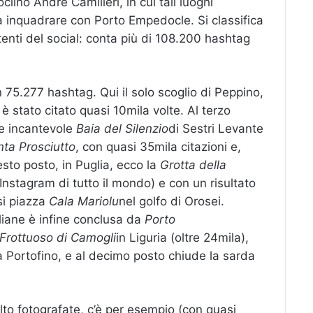
lino Andre Camilleri, in cui tali luoghi
 inquadrare con Porto Empedocle. Si classifica
tenti del social: conta più di 108.200 hashtag
75.277 hashtag. Qui il solo scoglio di Peppino,
 stato citato quasi 10mila volte. Al terzo
 e incantevole
Baia del Silenzio
di Sestri Levante
ta Prosciutto
, con quasi 35mila citazioni e,
esto posto, in Puglia, ecco la
Grotta della
Instagram di tutto il mondo) e con un risultato
si piazza
Cala Mariolu
nel golfo di Orosei.
liane è infine conclusa da
Porto
Frottuoso di Camogli
in Liguria (oltre 24mila),
a Portofino, e al decimo posto chiude la sarda
to fotografate, c’è per esempio (con quasi