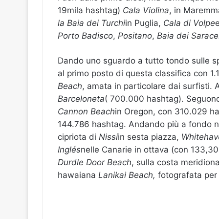
19mila hashtag)
Cala Violina
, in Maremma
la Baia dei Turchi
in Puglia,
Cala di Volpe
Porto Badisco
,
Positano
,
Baia dei Sarace
Dando uno sguardo a tutto tondo sulle sp
al primo posto di questa classifica con 1
Beach
, amata in particolare dai surfisti.
Barceloneta
( 700.000 hashtag). Seguon
Cannon Beach
in Oregon, con 310.029 ha
144.786 hashtag. Andando più a fondo nel
cipriota di
Nissi
in sesta piazza,
Whitehav
Inglés
nelle Canarie in ottava (con 133,305
Durdle Door Beach
, sulla costa meridiona
hawaiana
Lanikai Beach,
fotografata per i