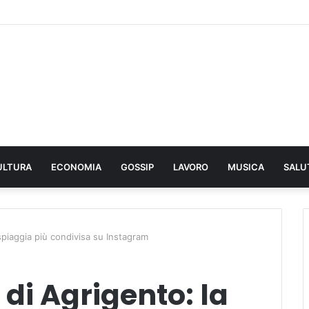
ULTURA
ECONOMIA
GOSSIP
LAVORO
MUSICA
SALU
 spiaggia più condivisa su Instagram
 di Agrigento: la