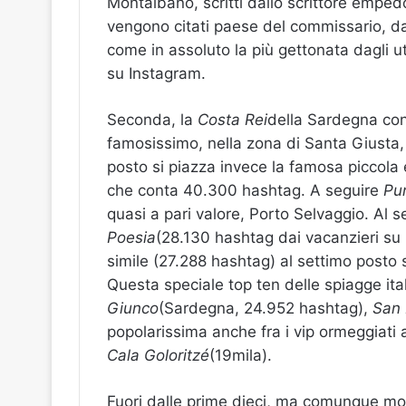
Montalbano, scritti dallo scrittore empedoc
vengono citati paese del commissario, da
come in assoluto la più gettonata dagli u
su Instagram.
Seconda, la
Costa Rei
della Sardegna con 
famosissimo, nella zona di Santa Giusta, è
posto si piazza invece la famosa piccola
che conta 40.300 hashtag. A seguire
Pun
quasi a pari valore, Porto Selvaggio. Al s
Poesia
(28.130 hashtag dai vacanzieri su 
simile (27.288 hashtag) al settimo posto 
Questa speciale top ten delle spiagge ita
Giunco
(Sardegna, 24.952 hashtag),
San 
popolarissima anche fra i vip ormeggiati 
Cala Goloritzé
(19mila).
Fuori dalle prime dieci, ma comunque mol