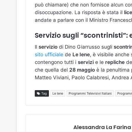
può chiamare) che non fornisce alcun cont
disoccupazione. La risposta è stata il
lic
andate a parlare con il Ministro Francesch
Servizio sugli “scontrinisti”
Il
servizio
di Dino Giarrusso sugli
scontrin
sito ufficiale
de
Le Iene
, è visibile anche
contengono tutti i
servizi
e le
repliche
del
che quella del
28 maggio
è la penultima 
Matteo Viviani, Paolo Calabresi, Andrea A
Tag
Le Iene
Programmi Televisivi Italiani
Programmi
Alessandra La Farina