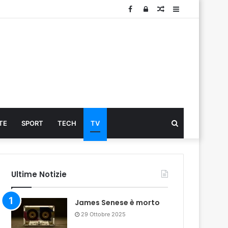
Facebook
Log
Articolo
Sidebar
In
Cerca
TE
SPORT
TECH
TV
...
Ultime Notizie
James Senese è morto
29 Ottobre 2025