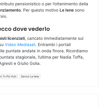
ributo pensionistico o per l’ottenimento della
enziamento
. Per questo motivo
Le Iene
sono
ini.
: ecco dove vederlo
isti licenziati
, caricato immediatamente sul
 su
Video Mediaset
. Entrambi i portali
le puntate andate in onda finora. Ricordiamo
puntata stagionale, l’ultima per Nadia Toffa,
gresti e Giulio Golia.
 Tv Più Visti
Servizi Le Iene