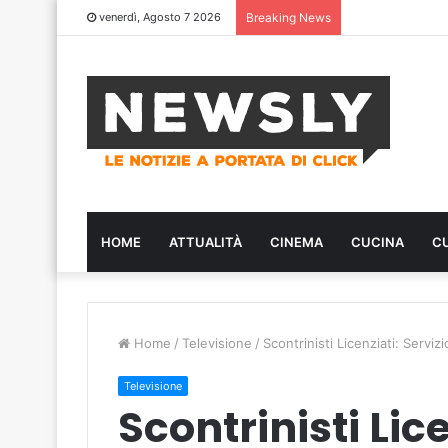
venerdì, Agosto 7 2026
Breaking News
HOME
ATTUALITÀ
CINEMA
CUCINA
C
Home
/
Televisione
/
Scontrinisti Licenziati: Servi
Televisione
Scontrinisti Lice