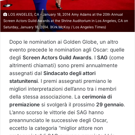
LOS ANGELES, CA - January 18, 2014 Amy Adams at the 20th Annual
Screen Actors Guild Awards at the Shrine Auditorium in Los Angeles, CA on
Saturday, January 18, 2014. (Kirk McKoy / Los Angeles Times)
Dopo le nomination ai Golden Globe, un altro
evento precede le nomination agli Oscar: quelle
degli
Screen Actors Guild Awards
. I
SAG
(come
altrimenti chiamati) sono premi annualmente
assegnati dal
Sindacato degli attori
statunitensi
. I premi assegnati premiano le
migliori interpretazioni dell’anno tra i membri
della stessa associazione. La
cerimonia di
premiazione
si svolgerà il prossimo
29 gennaio
.
L’anno scorso le vittorie dei SAG hanno
preannunciato le successive degli Oscar,
eccetto la categoria “miglior attore non