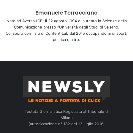
Emanuele Terracciano
Nato ad Aversa (CE) il 22 agosto 1994 e laureato in Scienze della
Comunicazione presso l'Università degli Studi di Salerno.
Collaboro con i siti di Content Lab dal 2015 occupandomi di sport,
politica e altro.
Testata Giornalistica Registrata al Tribunale di
Milano
(autorizzazione n° 182 del 13 luglio 2016)