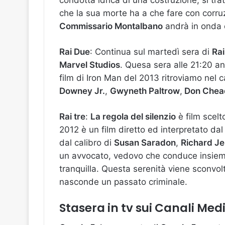
che la sua morte ha a che fare con corruz
Commissario Montalbano
andrà in onda 
Rai Due
: Continua sul martedì sera di
Ra
Marvel Studios
. Quesa sera alle 21:20 a
film di Iron Man del 2013 ritroviamo nel c
Downey Jr.
,
Gwyneth Paltrow
,
Don Chea
Rai tre
:
La regola del silenzio
è film scelt
2012 è un film diretto ed interpretato da
dal calibro di
Susan Saradon
,
Richard Je
un avvocato, vedovo che conduce insieme
tranquilla. Questa serenità viene sconvolt
nasconde un passato criminale.
Stasera in tv sui Canali Med