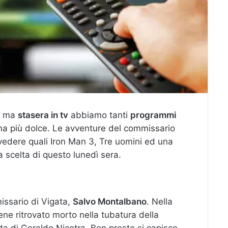
e, ma
stasera in tv
abbiamo tanti
programmi
na più dolce. Le avventure del commissario
edere quali Iron Man 3, Tre uomini ed una
a scelta di questo lunedì sera.
issario di Vigata,
Salvo Montalbano
. Nella
ne ritrovato morto nella tubatura della
tta di Geraldo Nicotra. Ben presto si capisce