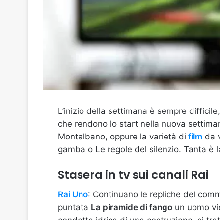
L’inizio della settimana è sempre difficil
che rendono lo start nella nuova settima
Montalbano, oppure la varietà di
film
da v
gamba o Le regole del silenzio. Tanta è l
Stasera in tv sui canali Rai
Rai Uno
: Continuano le repliche del comm
puntata
La piramide di fango
un uomo vie
condotta idrica di una costruzione, si tra