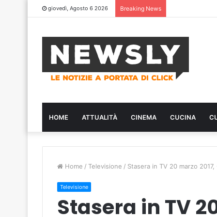
giovedì, Agosto 6 2026
Breaking News
HOME
ATTUALITÀ
CINEMA
CUCINA
C
Home
/
Televisione
/
Stasera in TV 20 marzo 2017,
Televisione
Stasera in TV 2