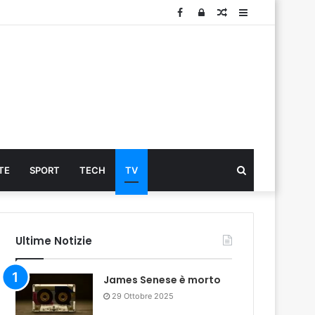
Facebook
Log
Articolo
Sidebar
In
Cerca
TE
SPORT
TECH
TV
...
Ultime Notizie
James Senese è morto
29 Ottobre 2025