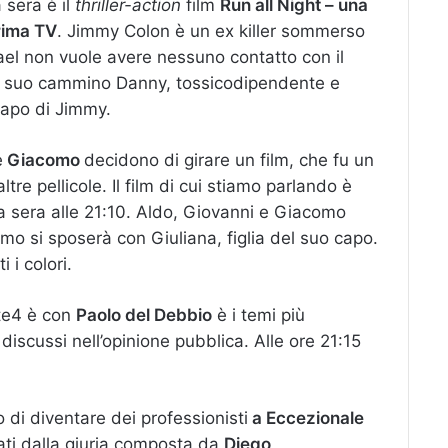
 sera è il
thriller-action
film
Run all Night – una
rima TV
. Jimmy Colon è un ex killer sommerso
chael non vuole avere nessuno contatto con il
ul suo cammino Danny, tossicodipendente e
capo di Jimmy.
e
Giacomo
decidono di girare un film, che fu un
ltre pellicole. Il film di cui stiamo parlando è
a sera alle 21:10. Aldo, Giovanni e Giacomo
omo si sposerà con Giuliana, figlia del suo capo.
 i colori.
ete4 è con
Paolo del Debbio
è i temi più
iù discussi nell’opinione pubblica. Alle ore 21:15
o di diventare dei professionisti
a Eccezionale
cati dalla giuria composta da
Diego