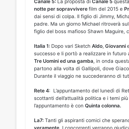
Canale 5:
La proposta di
Canale 5
questa
notte per sopravvivere
film del 2015 e
P
dai sensi di colpa. Il figlio di Jimmy, Mi
padre. Ma un giorno Michael ritroverà s
figlio del boss mafioso Shawn Maguire, 
Italia 1:
Dopo vari Sketch
Aldo
,
Giovanni
successo e li portò a realizzare in futuro a
Tre Uomini ed una gamba
, in onda quest
partono alla volta di Gallipoli, dove Giac
Durante il viaggio ne succederanno di tutti
Rete 4
: L’appuntamento del lunedì di R
scottanti dell’attualità politica e i temi p
l’appuntamento è con
Quinta colonna.
La7:
Tanti gli aspiranti comici che speran
veramente
. I concorrenti verranno giudi