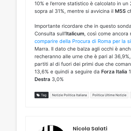
10% e l’errore statistico è calcolato in 
sopra al 31%, mentre si avvicina il
M5S
ch
Importante ricordare che in questo sond
Consulta sull’
Italicum
, così come ancora 
comparire della Procura di Roma per la 
Marra. Il dato che balza agli occhi è anc
recheranno alle urne che è pari al 36,9%, m
partiti al di fuori dei primi due che coma
13,6% e quindi a seguire da
Forza Italia
1
Destra
3,0%
Tag
Notizie Politica Italiana
Politica Ultime Notizie
Nicola Salati