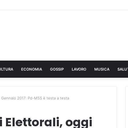
ULTURA
ECONOMIA
GOSSIP
LAVORO
MUSICA
SALU
25 Gennaio 2017: Pd-M5S è testa a testa
Elettorali, oggi