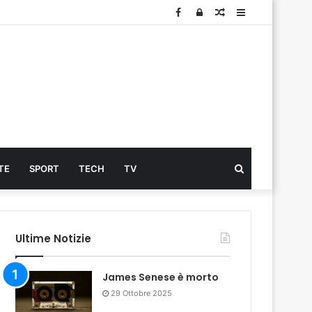
Facebook
Log
Articolo
Sidebar
In
Cerca
TE
SPORT
TECH
TV
...
Ultime Notizie
James Senese è morto
29 Ottobre 2025