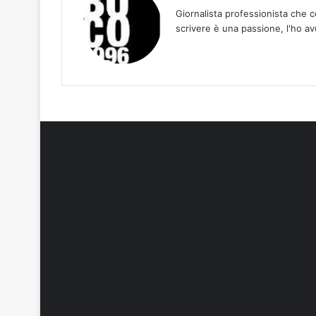
Giornalista professionista che ce
scrivere è una passione, l'ho av