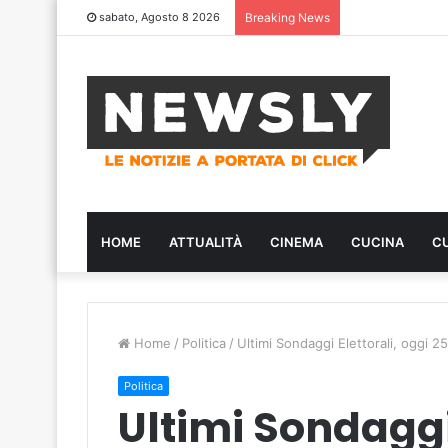
sabato, Agosto 8 2026
Breaking News
HOME
ATTUALITÀ
CINEMA
CUCINA
C
Home
/
Politica
/
Ultimi Sondaggi Elettorali, oggi 
Politica
Ultimi Sondaggi 