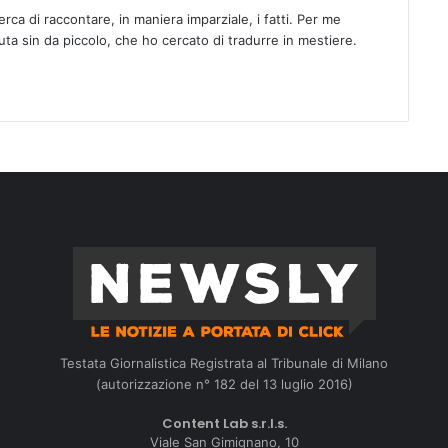
rca di raccontare, in maniera imparziale, i fatti. Per me
uta sin da piccolo, che ho cercato di tradurre in mestiere.
Testata Giornalistica Registrata al Tribunale di Milano
(autorizzazione n° 182 del 13 luglio 2016)
Content Lab s.r.l.s.
Viale San Gimignano, 10