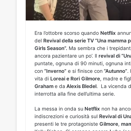
Era l’ottobre scorso quando
Netflix
annunc
del
Revival della serie TV “Una mamma per
Girls Season”.
Ma sembra che i trepidant
ancora pazientare un po’.
Il
revival di “
puntate, ognuna di 90 minuti, ognuna inti
con
“Inverno”
e si finisce con
“Autunno”
.
vita di
Loreai e Rori
Gilmore
, madre e fig
Graham
e da
Alexis Bledel
. La vicenda d
interrotta alla fine dell’ultima serie.
La messa in onda su
Netflix
non ha ancor
indiscrezioni e curiosità sul
Revival di U
presenti le tre protagoniste
Gilmore
,
mamm