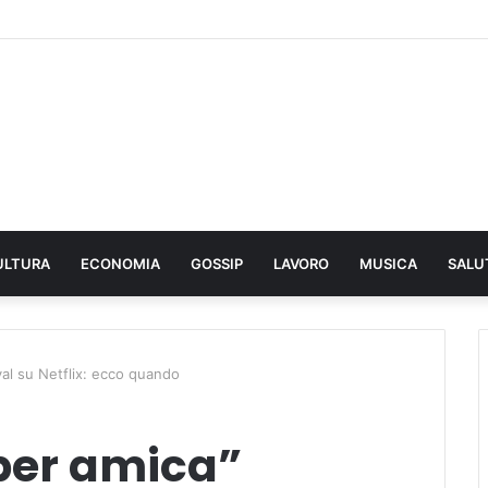
ULTURA
ECONOMIA
GOSSIP
LAVORO
MUSICA
SALU
l su Netflix: ecco quando
er amica”