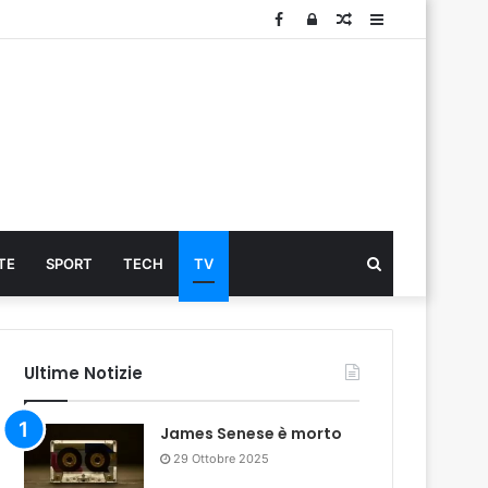
Facebook
Log
Articolo
Sidebar
In
Cerca
TE
SPORT
TECH
TV
...
Ultime Notizie
James Senese è morto
29 Ottobre 2025