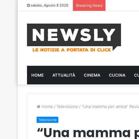
sabato, Agosto 8 2026
Breaking News
HOME
ATTUALITÀ
CINEMA
CUCINA
C
Home
/
Televisione
/
“Una mamma per amica” Reviva
Televisione
“Una mamma p