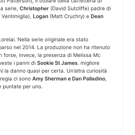
tt Patterson), il titolare della caffetteria di
lla serie,
Christopher
(David Sutcliffe) padre di
 Ventimiglia),
Logan
(Matt Cruchry) e
Dean
Lorelai. Nella serie originale era stato
arso nel 2014. La produzione non ha ritenuto
n forse, invece, la presenza di Melissa Mc
este i panni di
Sookie St James
. migliore
oni la danno quasi per certa.
Un’altra curiosità
a regia ci sono
Amy Sherman e Dan Palladino
,
ue puntate per uno.