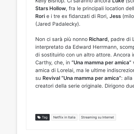
Kelly Bishop. Ci saranno ancora
Luke
(sco
Stars Hollow
, fra le principali location de
Rori
e i tre ex fidanzati di Rori,
Jess
(milo
(Jared Padalecky).
Non ci sarà più nonno
Richard
, padre di 
interpretato da Edward Herrmann, scomp
di sostituirlo con un altro attore.
Ancora i
Carthy, che, in
“Una mamma per amica”
v
amica di Lorelai, ma le ultime indiscrezi
su
Revival “Una mamma per amica”
: all
creatori della serie originale. Dirigono d
Tag
Netflix in Italia
Streaming su Internet