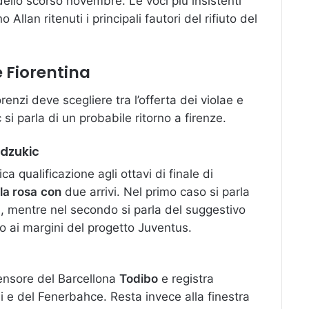
ello scorso novembre. Le voci più insistenti
Allan ritenuti i principali fautori del rifiuto del
e Fiorentina
enzi deve scegliere tra l’offerta dei violae e
si parla di un probabile ritorno a firenze.
ndzukic
ca qualificazione agli ottavi di finale di
la rosa
con
due arrivi. Nel primo caso si parla
a
, mentre nel secondo si parla del suggestivo
to ai margini del progetto Juventus.
fensore del Barcellona
Todibo
e registra
 e del Fenerbahce. Resta invece alla finestra