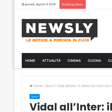
giovedì, Agosto 6 2026
Breaking News
HOME
ATTUALITÀ
CINEMA
CUCINA
C
Home
/
Sport
/
Vidal all’Inter: il cileno ha rotto con
Sport
Vidal all’Inter: 