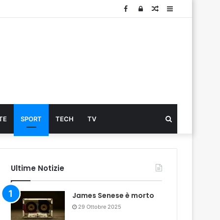
Facebook
Log
Articolo
Sidebar
In
Cerca
TE
SPORT
TECH
TV
...
Ultime Notizie
James Senese è morto
29 Ottobre 2025