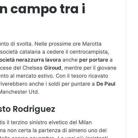
n campo tra i
 punto di svolta. Nelle prossime ore Marotta
 società catalana a cedere il centrocampista,
ocietà nerazzurra lavora
anche
per portare
a
ancese del Chelsea
Giroud
, mentre per il giovane
ento al mercato estivo. Con il tesoro ricavato
riverebbero anche i soldi per puntare a
De Paul
Manchester Utd.
sto Rodriguez
s il terzino sinistro elvetico del Milan
, ma non certa la partenza di almeno uno dei