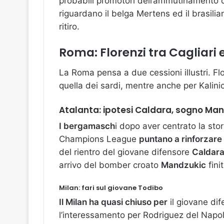
probabili promotori dell’ammutinamento d
riguardano il belga Mertens ed il brasiliano 
ritiro.
Roma: Florenzi tra Cagliari 
La Roma pensa a due cessioni illustri. Flor
quella dei sardi, mentre anche per Kalinic 
Atalanta: ipotesi Caldara, sogno Ma
I bergamasch
i dopo aver centrato la stori
Champions League
puntano a rinforzare 
del rientro del giovane difensore
Caldar
arrivo del bomber croato
Mandzukic
fini
Milan: fari sul giovane Todibo
Il Milan ha quasi chiuso per
il giovane di
l’interessamento per Rodriguez del Napoli