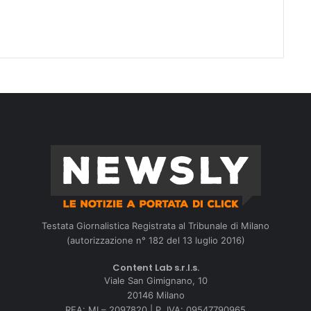
Testata Giornalistica Registrata al Tribunale di Milano
(autorizzazione n° 182 del 13 luglio 2016)
Content Lab s.r.l.s.
Viale San Gimignano, 10
20146 Milano
REA: MI – 2097820 | P. IVA: 09547790965