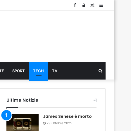
Facebook
Log
Articolo
Sidebar
In
Cerca
TE
SPORT
TECH
TV
...
Ultime Notizie
James Senese è morto
29 Ottobre 2025