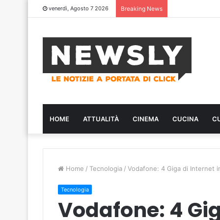
venerdì, Agosto 7 2026
Breaking News
HOME
ATTUALITÀ
CINEMA
CUCINA
C
Home
/
Tecnologia
/
Vodafone: 4 Giga di Internet 
Tecnologia
Vodafone: 4 Giga